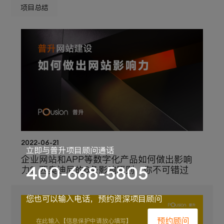
项目总结
2022-06-21
立即与普升项目顾问通话
企业网站和APP等数字化产品如何做出影响
400-668-5805
力？西奥迪尼的6条影响原则，你不可错过
您也可以输入电话，预约资深项目顾问
预约顾问