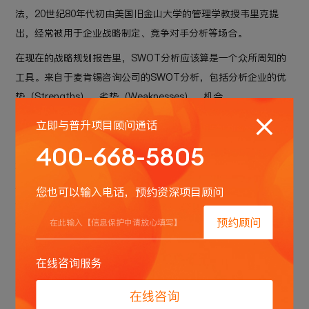
法，20世纪80年代初由美国旧金山大学的管理学教授韦里克提
出，经常被用于企业战略制定、竞争对手分析等场合。
在现在的战略规划报告里，SWOT分析应该算是一个众所周知的
工具。来自于麦肯锡咨询公司的SWOT分析，包括分析企业的优
势（Strengths）、劣势（Weaknesses）、机会
（Opportunities）和威胁（Threats）。
立即与普升项目顾问通话
400-668-5805
2、使用场景
主要用在产品前期的战略规划中；用于项目成员知己知彼，同时
您也可以输入电话，预约资深项目顾问
也能知道在行业领域自己的产品所处的位置和核心竞争力是什
预约顾问
么；对于产品方向的定位和全方位分析有复用价值。
在线咨询服务
3、设计价值
SWOT 分析实际上是将对企业内外部条件，各方面内容进行综合
在线咨询