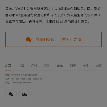
最后，SWOT 分析模型其实还可以与商业画布相结合，便于更全
面对项目/业务进行快速分析和深入了解；深入懂业务的设计师才
能真正在团队中进行发声，提出超越 UI 层的建设性意见。
与我们交谈，了解入门之道
北京
上海
广州
深圳
山东
西安
长沙
成都
地址：北京市朝阳区广渠门外大街8号
电话：400-668-5805 / 010-53393980
邮箱：Business@pousion.com