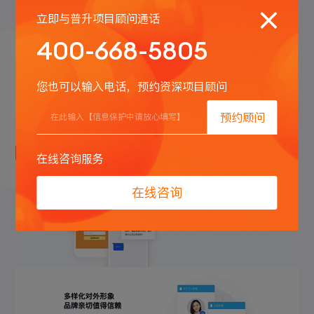
立即与普升项目顾问通话
完善稳定的多终端适配显示方案
400-668-5805
有效兼顾使用各种设备的目标人群
经过多年的项目积累，我们可以强有力地确保我们的作品在多终
端设备上的良好展示效果。随着手机和平板，以及其他移动终端
您也可以输入电话，预约资深项目顾问
设备人群普及率的爆发式增长，PC不再是传播信息的唯一渠道。
如果你想让更多人了解到你的业务，那么我们的多终端适配方案
是为您实现目标保驾护航的不二之选。
预约顾问
在线咨询服务
在线咨询