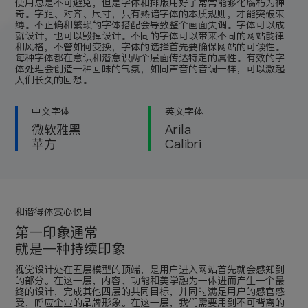
使用总是不可避免，但是字体和排版用好了常常能够化腐朽为神
奇。字距、对齐、尺寸，只有熟谙字体的本质规则，才能突破束
缚。不正确和繁琐的字体搭配会导致整个画面失调。字体可以成
就设计，也可以毁掉设计。不同的字体可以带来不同的网站韵律
和风格，不管如何变换，字体的选择首先要确保网站的可读性。
每种字体都在意识和潜意识两个层面传达特定的属性。有效的字
体处理会创造一种回味的气氛，如同声音的音调一样，可以激起
人们长久的回想。
中文字体
英文字体
微软雅黑
Arila
苹方
Calibri
和谐得体赏心悦目
第一印象通常
就是一种持续印象
视觉设计处在五层模型的顶端，是用户进入网站首先就会感知到
的部分。在这一层，内容、功能和美学融为一体进而产生一个最
终的设计，完成其他四层的共同目标，并同时满足用户的感官感
受，呼应企业的品牌形象。在这一层，我们需要用到不可背离的