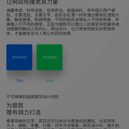
让网站传播更具力量
慎重考虑，科学选色，信息传达，氛围烘托，牢牢吸引用户感
知。无需语言，无需文字，色彩会在第一时间通过眼球反馈到大
脑，触发感受，影响情绪。不同的色彩会带给人不同的刺激，并
唤醒人们不同的感受。正因为颜色可以透过人的视觉系统最快速
地唤醒和触动人的内心。网站设计，也只有做到色彩的和谐得
体，才能散发出令人赏心悦目的效果。
#0067ed
#02d85b
70%
30%
不可背离的品牌美学设计法则
为极致
唯有倾力打造
看着简单的文字，其实还可以拆分为更细化的属性，比如字体、
大小、颜色、字重、行高、对齐方式等等。网页设计中，图片的