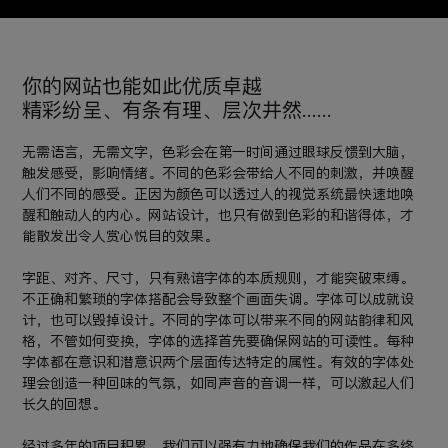
你的网站也能如此优质卓越
精彩纷呈、有条有理、层次井然......
无需语言，无需文字，色彩会在第一时间通过眼球反馈到大脑，
触发感受，影响情绪。不同的色彩会带给人不同的刺激，并唤醒
人们不同的感受。正因为颜色可以透过人的视觉系统最快速地唤
醒和触动人的内心。网站设计，也只有做到色彩的和谐得体，才
能散发出令人赏心悦目的效果。
字距、对齐、尺寸，只有熟谙字体的本质规则，才能突破束缚。
不正确和繁琐的字体搭配会导致整个画面失调。字体可以成就设
计，也可以毁掉设计。不同的字体可以带来不同的网站韵律和风
格，不管如何变换，字体的选择首先要确保网站的可读性。每种
字体都在意识和潜意识两个层面传达特定的属性。有效的字体处
理会创造一种回味的气氛，如同声音的音调一样，可以激起人们
长久的回想。
经过多年的项目积累，我们可以强有力地确保我们的作品在多终