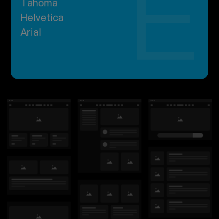
H
Tahoma
Helvetica
Arial