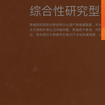
综合性研究型
敦煌研究院是负责世界文化遗产敦煌莫高窟、天水麦
点文物保护单位瓜州榆林窟、敦煌西千佛洞、庆阳北
位。院本部位于敦煌市东南25千米处的莫高窟，分